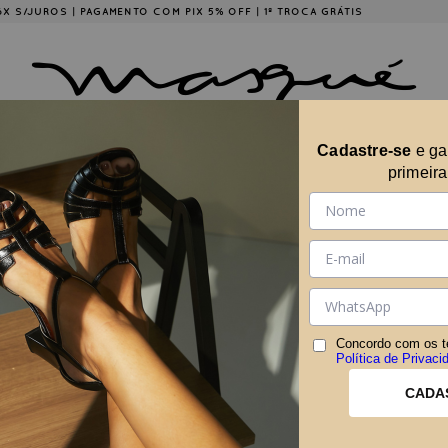
É 6X S/JUROS | PAGAMENTO COM PIX 5% OFF | 1ª TROCA GRÁTIS
Cadastre-se
e g
ÇÕES
COLLABS
A MARCA
MASQUÉ EM CASA
primeir
CONT
Concordo com os t
Política de Privaci
CADA