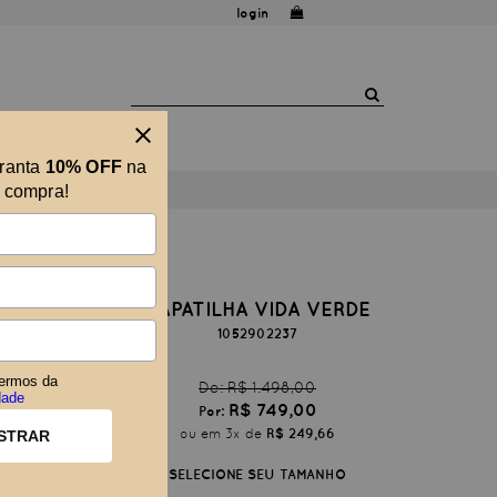
login
aranta
10% OFF
na
a compra!
ATO
SAPATILHA VIDA VERDE
1052902237
ermos da
De:
R$ 1.498,00
dade
R$ 749,00
Por:
ou
3
x
de
R$ 249,66
STRAR
SELECIONE SEU TAMANHO