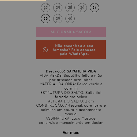
33
34
35
36
37
38
39
40
Não encontrou o seu
tamanho? Fale conosco
pelo WhatsApp.
SAPATILHA VIDA
VIDA VERDE| Sapatilha feita à mão
por artesãos brasileiros
MATERIAL DA OBRA: Pelica verde e
carmim
ESTRUTURA DO SALTO: Salto flat
forrado em pelica
ALTURA DO SALTO: 2 cm
CONSTRUÇÃO: Artesanal, com forro e
palmilha em couro e acabamento
manual
ASSINATURA: Laço Masqué,
construído manualmente em design
autoral
SOLADO: Couro com estampa
Ver mais
exclusiva Masqué