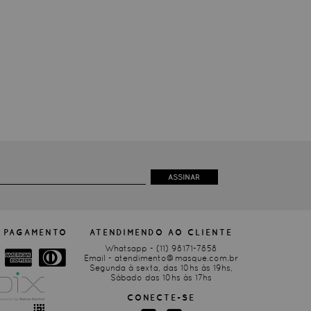
sofisticação sem excessos — pensada
para acompanhar a rotina com
elegância e personalidade.
Para a Mulher Masqué:
A Sapatilha Vida Verde é para
mulheres que enxergam o vestir como
extensão da própria identidade.
Mulheres que valorizam peças raras,
feitas à mão, e que entendem que o
verdadeiro luxo está na história, no
cuidado e na autenticidade de cada
escolha.
ASSINAR
 PAGAMENTO
ATENDIMENDO AO CLIENTE
Whatsapp -
(11) 98171-7858
Email -
atendimento@masque.com.br
Segunda à sexta, das 10hs às 19hs,
Sábado das 10hs às 17hs
CONECTE-SE