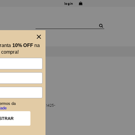
login
aranta
10% OFF
na
a compra!
ATO
ermos da
sta, São Paulo-SP - cep: 01425-
dade
STRAR