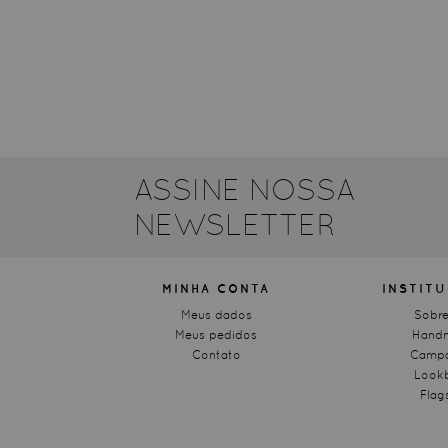
ASSINE NOSSA
NEWSLETTER
MINHA CONTA
INSTIT
Meus dados
Sobre
Meus pedidos
Hand
Contato
Campa
Look
Flag