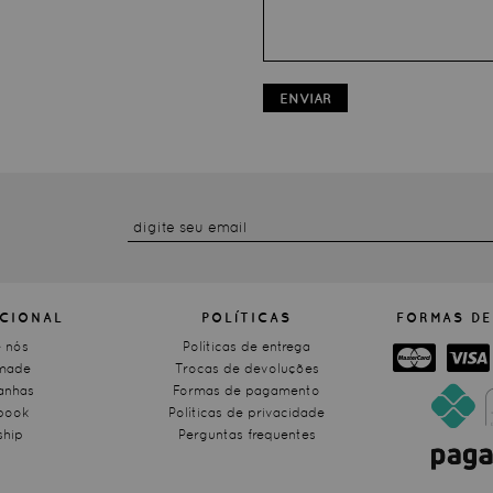
ENVIAR
UCIONAL
POLÍTICAS
FORMAS DE
 nós
Políticas de entrega
made
Trocas de devoluções
nhas
Formas de pagamento
book
Políticas de privacidade
ship
Perguntas frequentes