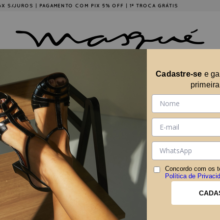
É 6X S/JUROS | PAGAMENTO COM PIX 5% OFF | 1ª TROCA GRÁTIS
Cadastre-se
e g
ÇÕES
COLLABS
A MARCA
MASQUÉ EM CASA
primeir
CONT
CONTATO
FALE CONOSCO
(11)981717858
atendimento@masque.com.br
Concordo com os t
Rua Ouro Branco, 128, Jardim Pauli
Política de Privaci
080
CADA
ENVIE UMA MENSAGEM