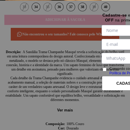
33
34
35
36
37
38
39
40
Cadastre-se
OFF
na prim
Não encontrou o seu tamanho? Fale conosco pelo WhatsApp.
A Sandália Trama Champanhe Masqué revela a sofisticação do brilho sutil
em uma leitura contemporânea do design autoral. Confeccionada em napa champanhe
metalizado, o modelo se destaca pelo nó clássico Masqué, elemento que simboliza
conexão, história e a identidade da marca. Um sapato feminino de luxo que transforma
Concordo co
um detalhe em assinatura, pensado para mulheres que valorizam elegância com
Política de P
significado.
Cada detalhe da Trama Champanhe evidencia o cuidado artesanal da Masqué. O
acabamento manual, a seleção de materiais nobres e a construção precisa reforçam o
CADA
caráter de um verdadeiro sapato artesanal. O design leve e estruturado proporciona
conforto inteligente, enquanto o solado personalizado Masqué garante durabilidade e
estabilidade. Um sapato confortável que equilibra brilho, versatilidade e sofisticação em
diferentes momentos.
Produzida de forma artesanal e em edição limitada, a Sandália Trama Champanhe é um
calçado exclusivo que traduz a essência da mulher Masqué, independente, sofisticada e
Ver mais
conectada ao valor do que é feito com propósito. Descubra a Sandália Trama
Champanhe Masqué e eleve sua experiência ao vestir.
Composição
100% Couro
Cor
Dourado