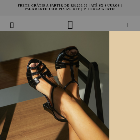
FRETE GRÁTIS A PARTIR DE R$1200,00 | ATÉ 6X S/JUROS |
PAGAMENTO COM PIX 5% OFF | 1ª TROCA GRÁTIS
SANDÁLIA TRAMA CHAMPANHE
1052607834
R$ 1.780,00
Por:
ou
6
x
de
R$ 296,66
SELECIONE SEU TAMANHO