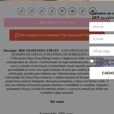
33
34
35
36
37
38
39
40
Cadastre-se
OFF
na prim
Não encontrou o seu tamanho? Fale conosco pelo WhatsApp.
MOCASSIM FAÍSCA PRATA
- NAPA METALIZADA PRATA – COM
ESTAMPA DE CROCO ( E BOLINHAS DE BORRACHAS NA SOLA)
O Mocassim Faísca Prata Masqué traduz a elegância do brilho em uma leitura
Concordo co
contemporânea do clássico. Confeccionado em napa metalizada prata com estampa de
Política de P
croco, o modelo revela textura e profundidade visual, trazendo modernidade e
personalidade ao vestir. Um sapato feminino de luxo que combina design autoral e
CADA
sofisticação, pensado para mulheres que valorizam peças marcantes e atemporais.
Cada detalhe do Faísca Prata evidencia o cuidado artesanal da Masqué. Sua construção
proporciona conforto inteligente, ideal para acompanhar a rotina com leveza e estilo. A
sola com bolinhas de borracha garante aderência e estabilidade ao caminhar, enquanto o
acabamento reforça a escolha de materiais nobres e o processo manual que define um
verdadeiro sapato artesanal.
O Mocassim Faísca Prata é um calçado exclusivo que equilibra funcionalidade e estética,
atravessando tendências com naturalidade. Uma criação para a mulher Masqué,
Ver mais
independente, sofisticada e atenta aos detalhes que fazem a diferença. Descubra o
Mocassim Faísca Prata Masqué e eleve sua experiência ao vestir.
Composição
100% couro