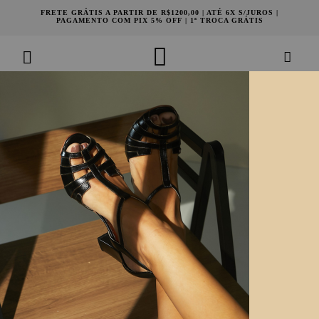
FRETE GRÁTIS A PARTIR DE R$1200,00 | ATÉ 6X S/JUROS |
PAGAMENTO COM PIX 5% OFF | 1ª TROCA GRÁTIS
MOCASSIM FAÍSCA PRATA
1052301737
De:
R$ 1.198,00
R$ 599,00
Por:
ou
2
x
de
R$ 299,50
SELECIONE SEU TAMANHO