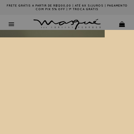
FRETE GRÁTIS A PARTIR DE R$1200,00 | ATÉ 6X S/JUROS | PAGAMENTO
COM PIX 5% OFF | 1ª TROCA GRÁTIS
MOCASSIM MAGMA AVEIA
1052101133
SELECIONE SEU TAMANHO
33
34
35
36
37
38
39
40