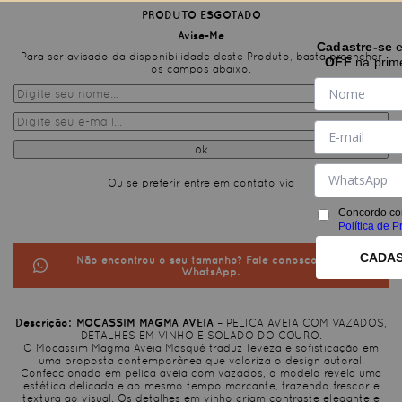
PRODUTO ESGOTADO
Avise-Me
Cadastre-se
Para ser avisado da disponibilidade deste Produto, basta preencher
OFF
na prim
os campos abaixo.
Ou se preferir entre em contato via
Concordo co
Política de P
CADA
Não encontrou o seu tamanho? Fale conosco pelo
WhatsApp.
MOCASSIM MAGMA AVEIA
– PELICA AVEIA COM VAZADOS,
DETALHES EM VINHO E SOLADO DO COURO.
O Mocassim Magma Aveia Masqué traduz leveza e sofisticação em
uma proposta contemporânea que valoriza o design autoral.
Confeccionado em pelica aveia com vazados, o modelo revela uma
estética delicada e ao mesmo tempo marcante, trazendo frescor e
textura ao visual. Os detalhes em vinho criam contraste elegante e