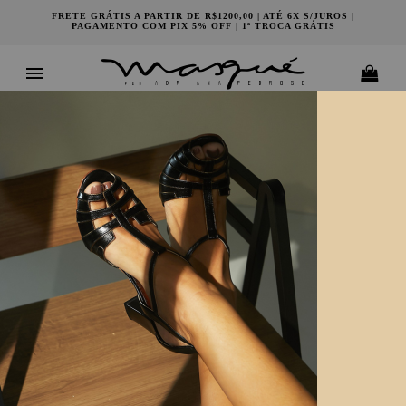
FRETE GRÁTIS A PARTIR DE R$1200,00 | ATÉ 6X S/JUROS |
PAGAMENTO COM PIX 5% OFF | 1ª TROCA GRÁTIS
COACHELLA LIMA
119806433
SELECIONE SEU TAMANHO
33
34
35
36
37
38
39
40