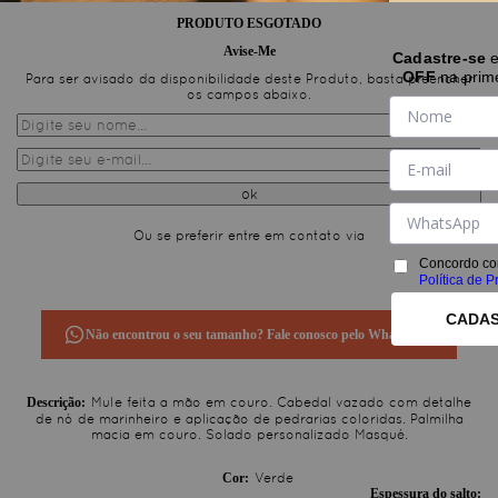
PRODUTO ESGOTADO
Avise-Me
Cadastre-se
OFF
na prim
Para ser avisado da disponibilidade deste Produto, basta preencher
os campos abaixo.
Ou se preferir entre em contato via
Concordo co
Política de P
CADA
Não encontrou o seu tamanho? Fale conosco pelo WhatsApp.
Mule feita a mão em couro. Cabedal vazado com detalhe
de nó de marinheiro e aplicação de pedrarias coloridas. Palmilha
macia em couro. Solado personalizado Masqué.
Cor
Verde
Espessura do salto