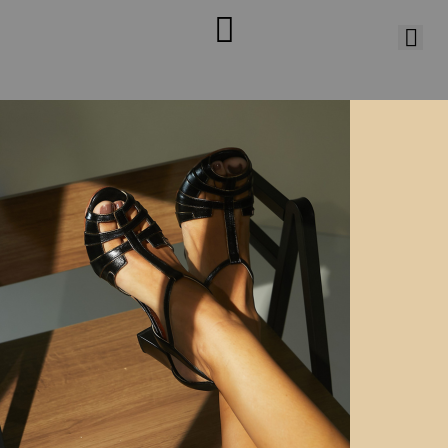
Ordenar por:
33
34
35
36
37
38
39
40