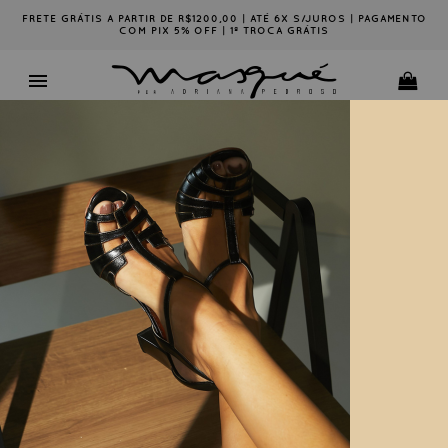
FRETE GRÁTIS A PARTIR DE R$1200,00 | ATÉ 6X S/JUROS | PAGAMENTO
COM PIX 5% OFF | 1ª TROCA GRÁTIS
Ordenar por:
33
34
35
36
37
38
39
40