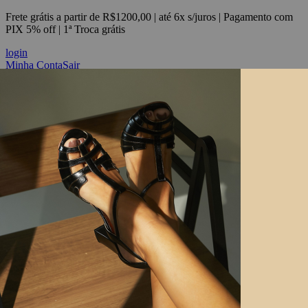
Frete grátis a partir de R$1200,00 | até 6x s/juros | Pagamento com
PIX 5% off | 1ª Troca grátis
login
Minha Conta
Sair
Masqué - por Adriana Pedroso
Coleção
Collabs
A Marca
Sobre nós
Handmade
Campanhas
Flagship
Masqué em Casa
OUTLET
Contato
Aromatizador
VOLTAR