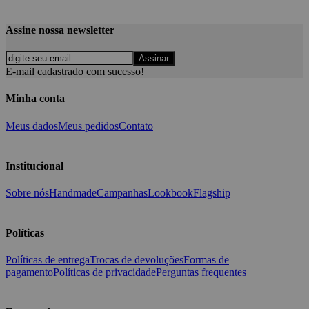
Assine nossa newsletter
Assinar
E-mail cadastrado com sucesso!
Minha conta
Meus dados
Meus pedidos
Contato
Institucional
Sobre nós
Handmade
Campanhas
Lookbook
Flagship
Políticas
Políticas de entrega
Trocas de devoluções
Formas de
pagamento
Políticas de privacidade
Perguntas frequentes