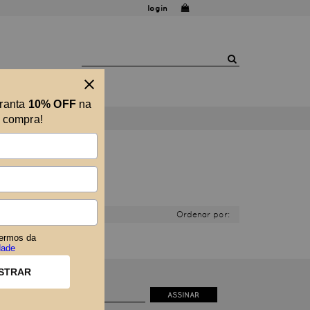
login
aranta
10% OFF
na
a compra!
ATO
Ordenar por:
ermos da
dade
STRAR
ASSINAR