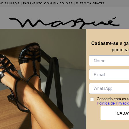
É 6X S/JUROS | PAGAMENTO COM PIX 5% OFF | 1ª TROCA GRÁTIS
Cadastre-se
e g
ÇÕES
COLLABS
A MARCA
MASQUÉ EM CASA
primeir
CONT
nenhum resultado.
Concordo com os t
Política de Privaci
CADA