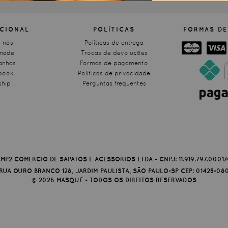
UCIONAL
POLÍTICAS
FORMAS DE
 nós
Políticas de entrega
made
Trocas de devoluções
nhas
Formas de pagamento
book
Políticas de privacidade
ship
Perguntas frequentes
MP2 COMERCIO DE SAPATOS E ACESSORIOS LTDA - CNPJ: 11.919.797.0001/
RUA OURO BRANCO 128, JARDIM PAULISTA, SÃO PAULO-SP CEP: 01425-08
2026 MASQUÉ - TODOS OS DIREITOS RESERVADOS