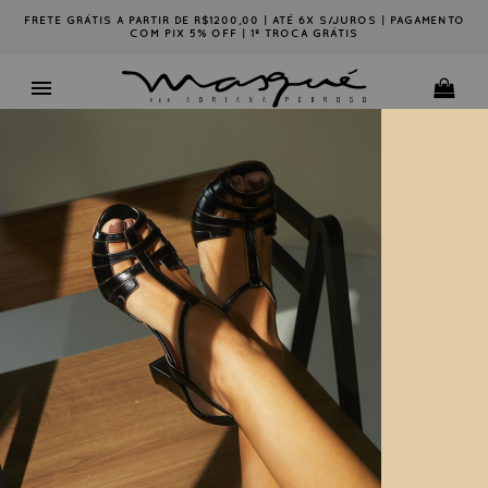
FRETE GRÁTIS A PARTIR DE R$1200,00 | ATÉ 6X S/JUROS | PAGAMENTO
COM PIX 5% OFF | 1ª TROCA GRÁTIS
Ordenar por:
33
34
35
36
37
38
39
40