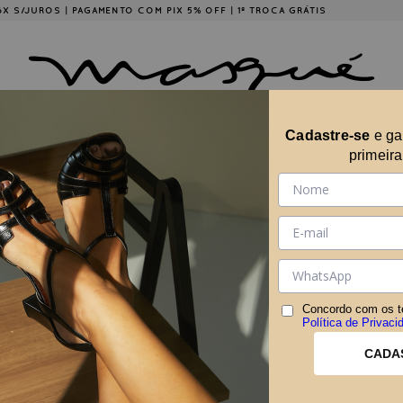
É 6X S/JUROS | PAGAMENTO COM PIX 5% OFF | 1ª TROCA GRÁTIS
Cadastre-se
e g
ÇÕES
COLLABS
A MARCA
MASQUÉ EM CASA
primeir
CONT
35
36
37
38
39
40
Concordo com os t
Política de Privaci
CADA