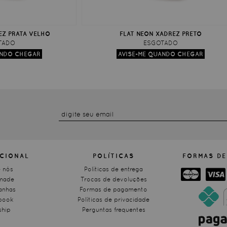
EZ PRATA VELHO
FLAT NEON XADREZ PRETO
TADO
ESGOTADO
UCIONAL
POLÍTICAS
FORMAS DE
 nós
Políticas de entrega
made
Trocas de devoluções
nhas
Formas de pagamento
book
Políticas de privacidade
ship
Perguntas frequentes