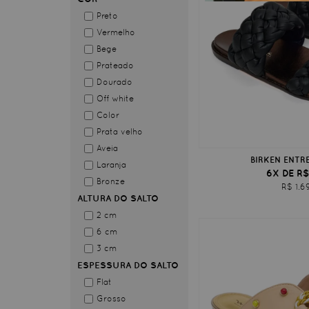
Preto
Vermelho
Bege
Prateado
Dourado
Off white
Color
Prata velho
Aveia
BIRKEN ENTR
Laranja
6X DE R$
Bronze
R$ 1.6
ALTURA DO SALTO
2 cm
6 cm
3 cm
ESPESSURA DO SALTO
Flat
Grosso