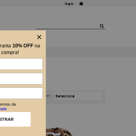
login
aranta
10% OFF
na
a compra!
ATO
Ordenar por:
ermos da
dade
STRAR