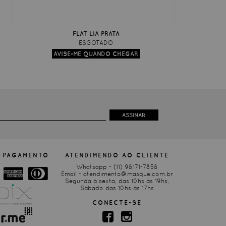
FLAT LIA PRATA
ESGOTADO
ASSINAR
 PAGAMENTO
ATENDIMENDO AO CLIENTE
Whatsapp -
(11) 98171-7858
Email -
atendimento@masque.com.br
Segunda à sexta, das 10hs às 19hs,
Sábado das 10hs às 17hs
CONECTE-SE