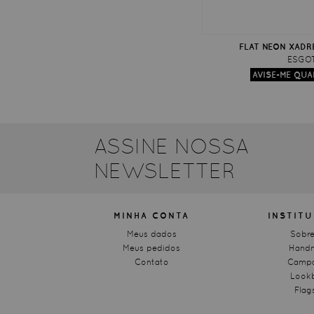
FLAT NEON XADR
ESGO
ASSINE NOSSA
NEWSLETTER
MINHA CONTA
INSTIT
Meus dados
Sobre
Meus pedidos
Hand
Contato
Campa
Look
Flag