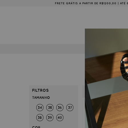
FRETE GRÁTIS A PARTIR DE R$1200,00 | AT
COLE
FILTROS
33
34
TAMANHO
34
35
36
37
38
39
40
COR