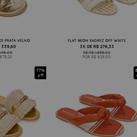
ÇE PRATA VELHO
FLAT NEON XADREZ OFF WHITE
 339,60
3X DE R$ 276,33
.698,00
DE R$ 1.658,00
679,20
POR R$ 829,00
77%